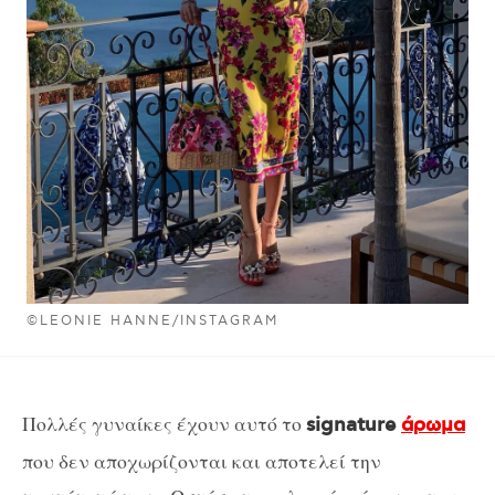
©LEONIE HANNE/INSTAGRAM
Πολλές γυναίκες έχουν αυτό το
signature
άρωμα
που δεν αποχωρίζονται και αποτελεί την