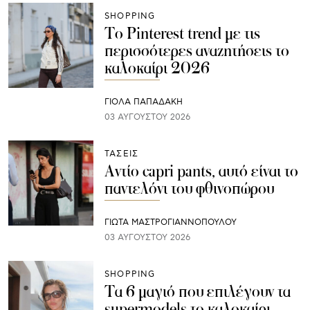
SHOPPING
Το Pinterest trend με τις
περισσότερες αναζητήσεις το
καλοκαίρι 2026
ΓΙΌΛΑ ΠΑΠΑΔΆΚΗ
03 ΑΥΓΟΎΣΤΟΥ 2026
ΤΑΣΕΙΣ
Αντίο capri pants, αυτό είναι το
παντελόνι του φθινοπώρου
ΓΙΩΤΑ ΜΑΣΤΡΟΓΙΑΝΝΟΠΟΥΛΟΥ
03 ΑΥΓΟΎΣΤΟΥ 2026
SHOPPING
Τα 6 μαγιό που επιλέγουν τα
supermodels το καλοκαίρι