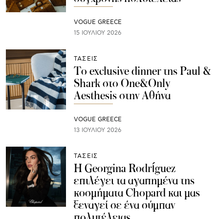
VOGUE GREECE
15 ΙΟΥΛΊΟΥ 2026
ΤΑΣΕΙΣ
Το exclusive dinner της Paul &
Shark στο One&Only
Aesthesis στην Αθήνα
VOGUE GREECE
13 ΙΟΥΛΊΟΥ 2026
ΤΑΣΕΙΣ
Η Georgina Rodríguez
επιλέγει τα αγαπημένα της
κοσμήματα Chopard και μας
ξεναγεί σε ένα σύμπαν
πολυτέλειας