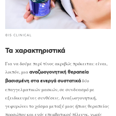
©IS CLINICAL
Τα χαρακτηριστικά
Για να δούμε περί τίνος ακριβώς πρόκειται: είναι,
λοιπόν, μια
αναζωογονητική θεραπεία
δύο
βασισμένη στα
ενεργά συστατικά
επαγγελματικών μασκών
,
σε συνδυασμό με
εξειδικευμέν
ες συνθέσεις. Α
ναζωογονητική
,
γεφυρώνει το χάσμα μεταξύ μιας ήπιας θεραπείας
προσώπου και ενός επεμβατικού πίλινγκ
,
χωρίς