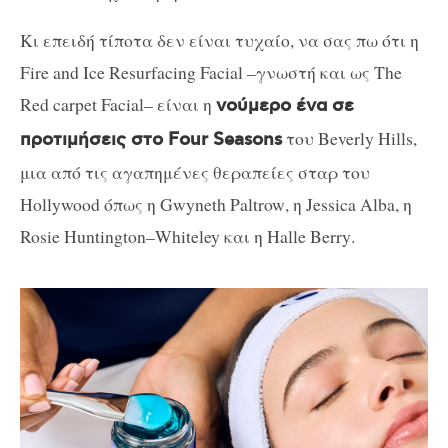
Κι επειδή τίποτα δεν είναι τυχαίο, να σας πω ότι η
Fire
and
Ice
Resurfacing
Facial
–
γνωστή και ως The
Red carpet Facial
– είναι η
νούμερο ένα σε
του Beverly
H
ills
,
προτιμήσεις
στο Four Seasons
μια από τις αγαπημένες θεραπείες σταρ του
Hollywood
όπως η
Gwyneth
Paltrow
, η
Jessica
Alba
, η
Rosie
Huntington
–
Whiteley
και η
Halle
Berry
.