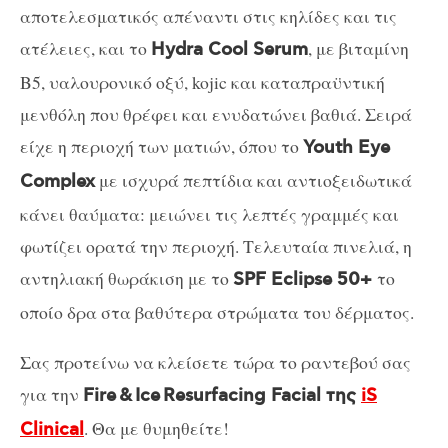
αποτελεσματικός απέναντι στις κηλίδες και τις
ατέλειες, και το
, με βιταμίνη
Hydra
Cool
Serum
Β5, υαλουρονικό οξύ,
kojic
και καταπραϋντική
μενθόλη που θρέφει και ενυδατώνει βαθιά. Σειρά
είχε η περιοχή των ματιών, όπου το
Youth
Eye
με ισχυρά πεπτίδια και αντιοξειδωτικά
Complex
κάνει θαύματα: μειώνει τις λεπτές γραμμές και
φωτίζει ορατά την περιοχή. Τελευταία πινελιά, η
αντηλιακή θωράκιση με το
το
SPF
Eclipse
50+
οποίο δρα στα βαθύτερα στρώματα του δέρματος.
Σας προτείνω να κλείσετε τώρα το ραντεβού σας
για την
Fire & Ice Resurfacing Facial
της
iS
. Θα με θυμηθείτε!
Clinical