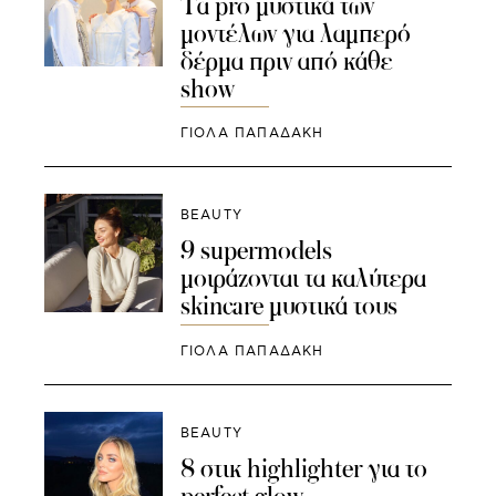
Τα pro μυστικά των
μοντέλων για λαμπερό
δέρμα πριν από κάθε
show
ΓΙΌΛΑ ΠΑΠΑΔΆΚΗ
BEAUTY
9 supermodels
μοιράζονται τα καλύτερα
skincare μυστικά τους
ΓΙΌΛΑ ΠΑΠΑΔΆΚΗ
BEAUTY
8 στικ highlighter για το
perfect glow