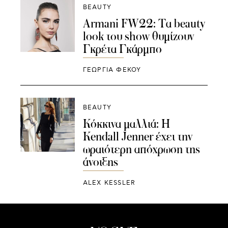
BEAUTY
Armani FW22: Τα beauty
look του show θυμίζουν
Γκρέτα Γκάρμπο
ΓΕΩΡΓΙΑ ΦΕΚΟΥ
BEAUTY
Κόκκινα μαλλιά: Η
Kendall Jenner έχει την
ωραιότερη απόχρωση της
άνοιξης
ALEX KESSLER