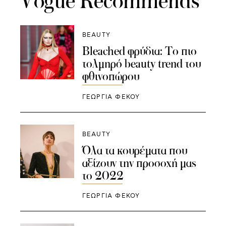
Vogue Recommends
BEAUTY
Bleached φρύδια: Το πιο
τολμηρό beauty trend του
φθινοπώρου
ΓΕΩΡΓΙΑ ΦΕΚΟΥ
BEAUTY
Όλα τα κουρέματα που
αξίζουν την προσοχή μας
το 2022
ΓΕΩΡΓΙΑ ΦΕΚΟΥ