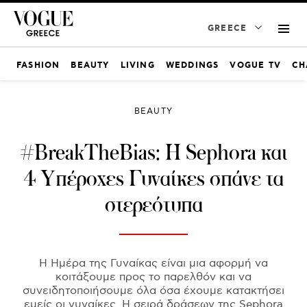
GREECE
FASHION
BEAUTY
LIVING
WEDDINGS
VOGUE TV
CH
BEAUTY
#BreakTheBias: Η Sephora και
4 Υπέροχες Γυναίκες σπάνε τα
στερεότυπα
Η Ημέρα της Γυναίκας είναι μια αφορμή να
κοιτάξουμε προς το παρελθόν και να
συνειδητοποιήσουμε όλα όσα έχουμε κατακτήσει
εμείς οι γυναίκες. Η σειρά δράσεων της Sephora