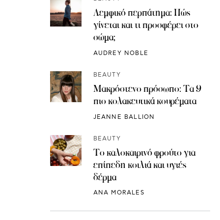
Λεμφικό περπάτημα: Πώς
γίνεται και τι προσφέρει στο
σώμα;
AUDREY NOBLE
BEAUTY
Μακρόστενο πρόσωπο: Τα 9
πιο κολακευτικά κουρέματα
JEANNE BALLION
BEAUTY
Το καλοκαιρινό φρούτο για
επίπεδη κοιλιά και υγιές
δέρμα
ANA MORALES