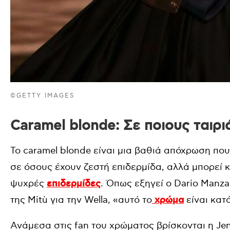
©GETTY IMAGES
Caramel blonde: Σε ποιους ταιριά
Το caramel blonde είναι μια βαθιά απόχρωση που 
σε όσους έχουν ζεστή επιδερμίδα, αλλά μπορεί 
ψυχρές
επιδερμίδες
. Όπως εξηγεί ο Dario Manzan
της Mitù για την Wella, «αυτό το
χρώμα
είναι κατ
Ανάμεσα στις fan του χρώματος βρίσκονται η Jen