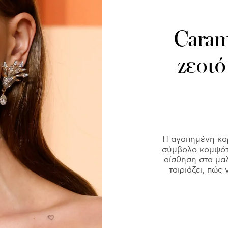
Carame
ζεστό
Η αγαπημένη καρ
σύμβολο κομψότη
αίσθηση στα μαλ
ταιριάζει, πώς