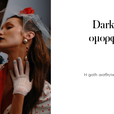
Dark
ομορφ
Η goth αισθητι