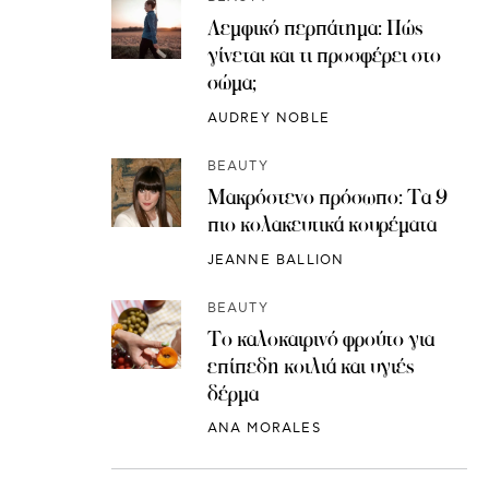
Λεμφικό περπάτημα: Πώς
γίνεται και τι προσφέρει στο
σώμα;
AUDREY NOBLE
BEAUTY
Μακρόστενο πρόσωπο: Τα 9
πιο κολακευτικά κουρέματα
JEANNE BALLION
BEAUTY
Το καλοκαιρινό φρούτο για
επίπεδη κοιλιά και υγιές
δέρμα
ANA MORALES