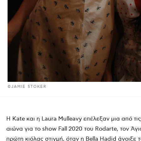
©JAMIE STOKER
Η Kate και η Laura Mulleavy επέλεξαν μια από τις
αιώνα για το show Fall 2020 του Rodarte, τον Ά
πρώτη κιόλας στιγμή, όταν η Bella Hadid άνοιξε 