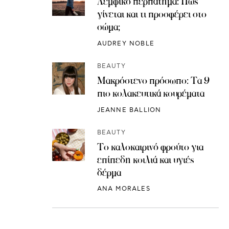
Λεμφικό περπάτημα: Πώς
γίνεται και τι προσφέρει στο
σώμα;
AUDREY NOBLE
BEAUTY
Μακρόστενο πρόσωπο: Τα 9
πιο κολακευτικά κουρέματα
JEANNE BALLION
BEAUTY
Το καλοκαιρινό φρούτο για
επίπεδη κοιλιά και υγιές
δέρμα
ANA MORALES