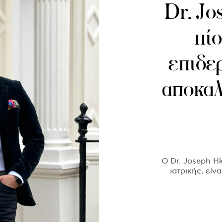
Dr. Jo
πίσ
επιδερ
αποκαλ
Ο Dr. Joseph Hk
ιατρικής, είν