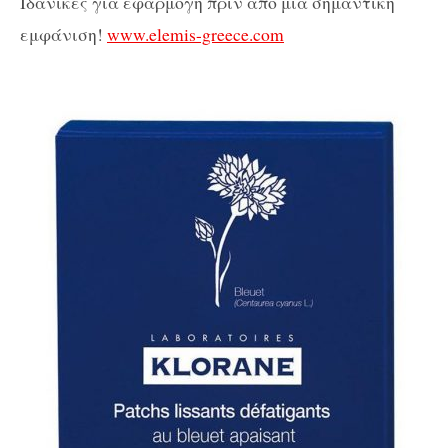
Ιδανικές για εφαρμογή πριν από μια σημαντική
εμφάνιση!
www.elemis-greece.com