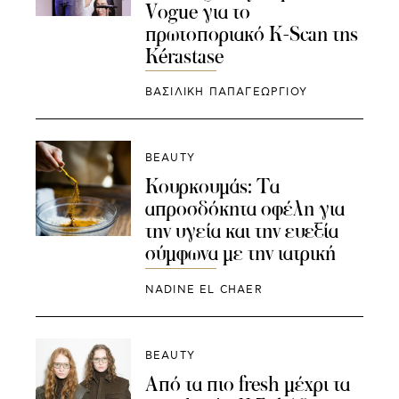
Vogue για το
πρωτοποριακό K-Scan της
Kérastase
ΒΑΣΙΛΙΚΗ ΠΑΠΑΓΕΩΡΓΙΟΥ
BEAUTY
Κουρκουμάς: Τα
απροσδόκητα οφέλη για
την υγεία και την ευεξία
σύμφωνα με την ιατρική
NADINE EL CHAER
BEAUTY
Από τα πιο fresh μέχρι τα