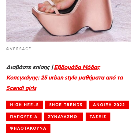
©VERSACE
Διαβάστε επίσης |
Εβδομάδα Μόδας
Κοπεγχάγης: 25 urban style μαθήματα από τα
Scandi girls
HIGH HEELS
SHOE TRENDS
ΑΝΟΙΞΗ 2022
ΠΑΠΟΥΤΣΙΑ
ΣΥΝΔΥΑΣΜΟΙ
ΤΑΣΕΙΣ
ΨΗΛΟΤΑΚΟΥΝΑ