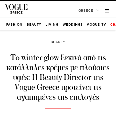
GREECE
FASHION
BEAUTY
LIVING
WEDDINGS
VOGUE TV
CH
BEAUTY
Το winter glow ξεκινά από τις
κατάλληλες κρέμες με πλούσιες
υφές: Η Beauty Director της
Vogue Greece προτείνει τις
αγαπημένες της επιλογές