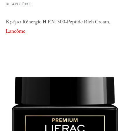
©LANCÔME
Κρέμα Rénergie H.P.N. 300-Peptide Rich Cream,
Lancôme