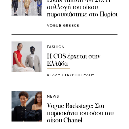
συλλογή του οίκου
παρουσιάστηκε στο Παρίσι
VOGUE GREECE
FASHION
Η COS έρχεται στην
Ελλάδα
ΚΕΛΛΥ ΣΤΑΥΡΟΠΟΥΛΟΥ
NEWS
Vogue Backstage: Στα
παρασκήνια του σόου του
οίκου Chanel