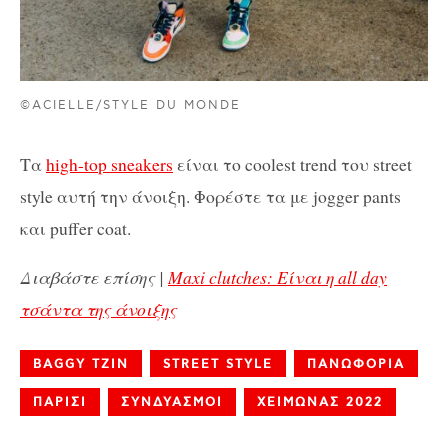
©ACIELLE/STYLE DU MONDE
Τα
high-top sneakers
είναι το coolest trend του street
style αυτή την άνοιξη. Φορέστε τα με jogger pants
και puffer coat.
Διαβάστε επίσης |
Maxi clutches: Είναι η all day
τσάντα της άνοιξης
BAGGY ΤΖΙΝ
STREET STYLE
ΠΑΝΩΦΟΡΙΑ
ΠΑΡΙΣΙ
ΣΥΝΔΥΑΣΜΟΙ
ΧΕΙΜΩΝΑΣ 2022