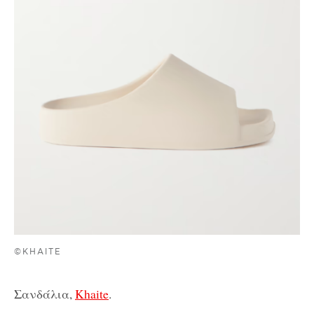
©KHAITE
Σανδάλια,
Khaite
.