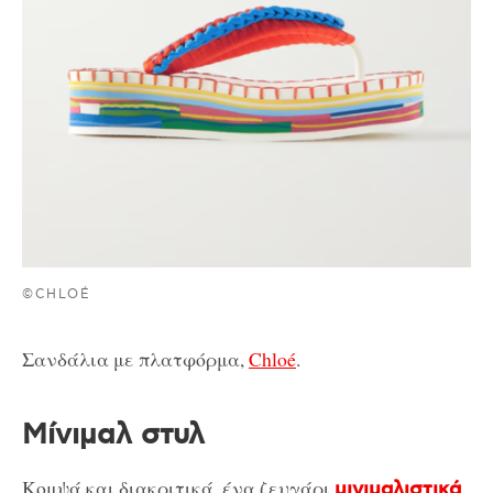
©CHLOÉ
Σανδάλια με πλατφόρμα,
Chloé
.
Μίνιμαλ στυλ
Κομψά και διακριτικά, ένα ζευγάρι
μινιμαλιστικά