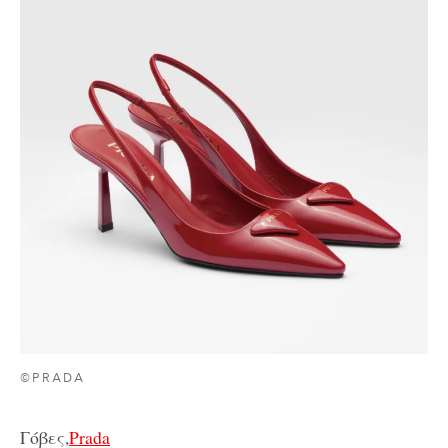
©PRADA
Γόβες,
Prada