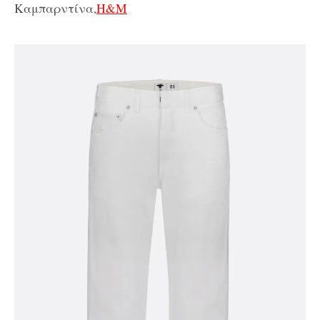
Καμπαρντίνα,
H&M