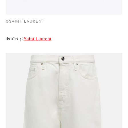
©SAINT LAURENT
Φούτερ,
Saint Laurent