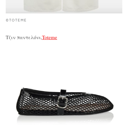
©TOTEME
Τζιν παντελόνι,
Toteme