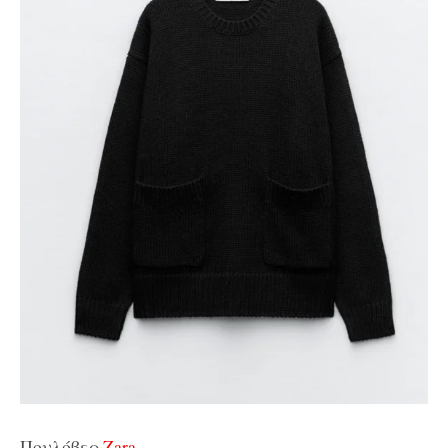
Πουλόβερ,
Zara