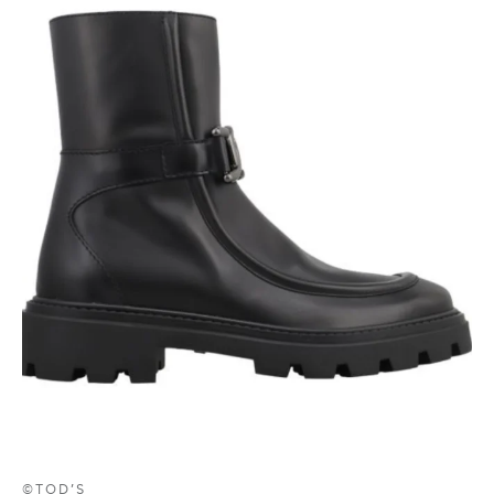
©TOD’S