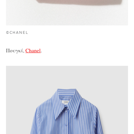
©CHANEL
Πουγκί,
Chanel
.