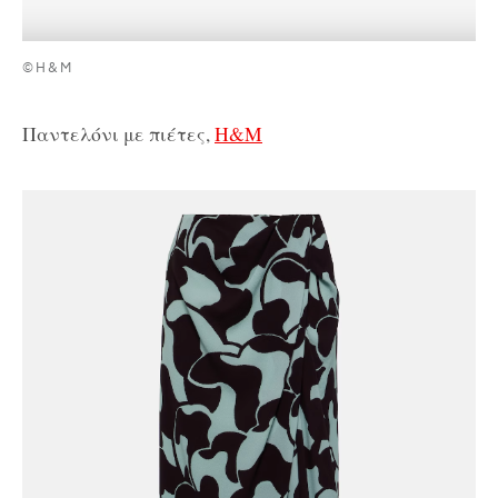
©H&M
Παντελόνι με πιέτες,
H&M