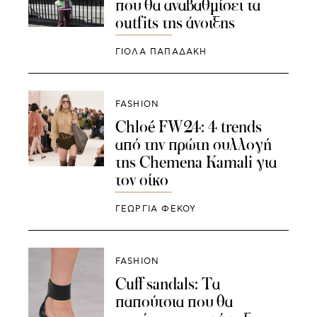
που θα αναβαθμίσει τα
outfits της άνοιξης
ΓΙΌΛΑ ΠΑΠΑΔΆΚΗ
FASHION
Chloé FW24: 4 trends
από την πρώτη συλλογή
της Chemena Kamali για
τον οίκο
ΓΕΩΡΓΙΑ ΦΕΚΟΥ
FASHION
Cuff sandals: Tα
παπούτσια που θα