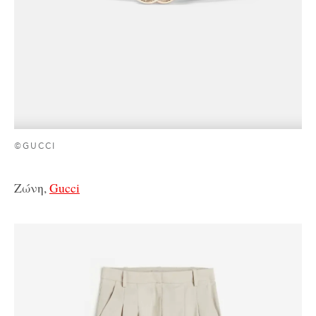
©GUCCI
Ζώνη,
Gucci