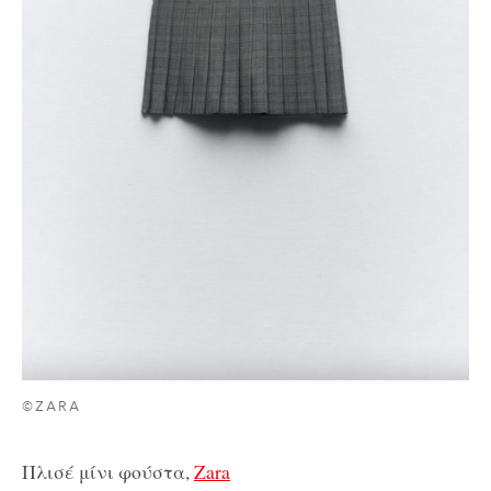
©ZARA
Πλισέ μίνι φούστα,
Zara