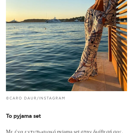
©CARO DAUR/INSTAGRAM
Το pyjama set
Με ένα εντυπωσιακό pyjama set στην διάθεσή σας,