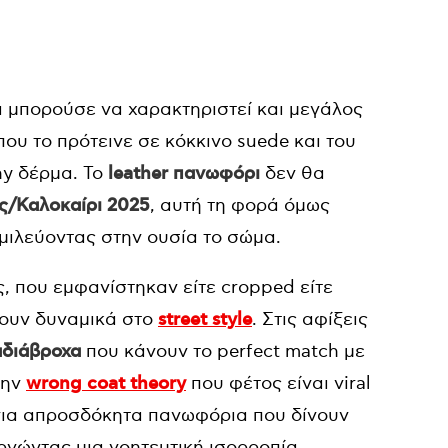
 μπορούσε να χαρακτηριστεί και μεγάλος
που το πρότεινε σε κόκκινο suede και του
ny δέρμα. To
leather πανωφόρι
δεν θα
ς/Καλοκαίρι 2025
, αυτή τη φορά όμως
ιλεύοντας στην ουσία το σώμα.
, που εμφανίστηκαν είτε cropped είτε
νουν δυναμικά στο
street style
. Στις αφίξεις
αδιάβροχα
που κάνουν το perfect match με
την
wrong coat theory
που φέτος είναι viral
 για απροσδόκητα πανωφόρια που δίνουν
υργώντας μια γοητευτική ισορροπία.