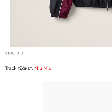
©MIU MIU
Track τζάκετ,
Miu Miu
.