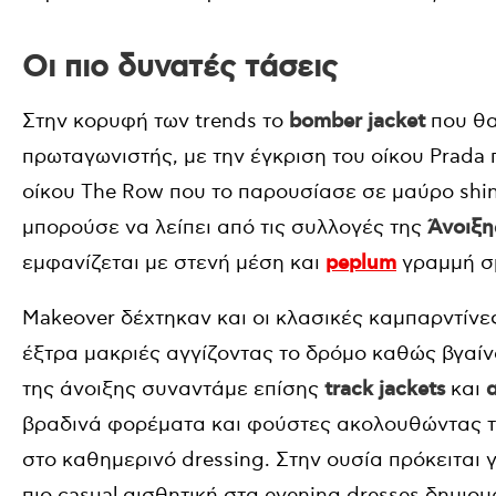
Οι πιο δυνατές τάσεις
Στην κορυφή των trends το
bomber jacket
που θα
πρωταγωνιστής, με την έγκριση του οίκου Prada 
οίκου The Row που το παρουσίασε σε μαύρο shi
μπορούσε να λείπει από τις συλλογές της
Άνοιξη
εμφανίζεται με στενή μέση και
peplum
γραμμή σμ
Makeover δέχτηκαν και οι κλασικές καμπαρντίνες
έξτρα μακριές αγγίζοντας το δρόμο καθώς βγαί
της άνοιξης συναντάμε επίσης
track jackets
και
βραδινά φορέματα και φούστες ακολουθώντας 
στο καθημερινό dressing. Στην ουσία πρόκειται
πιο casual αισθητική στα evening dresses δημιο