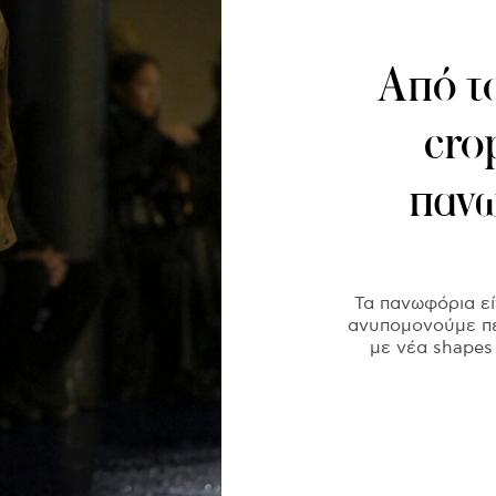
Από τ
cro
πανω
Τα πανωφόρια εί
ανυπομονούμε πε
με νέα shapes