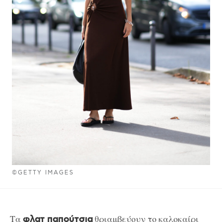
©GETTY IMAGES
Τα
θριαμβεύουν το καλοκαίρι
φλατ παπούτσια