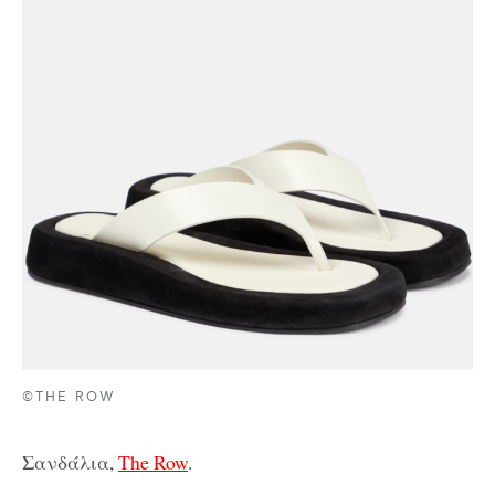
©THE ROW
Σανδάλια,
The Row
.