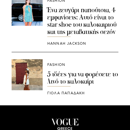
FASHION
Ένα ζευγάρι παπούτσια, 4
εμφανίσεις: Αυτό είναι το
star shoe του καλοκαιριού
και της μεταβατικής σεζόν
HANNAH JACKSON
FASHION
5 ιδέες για να φορέσετε το
λινό το καλοκαίρι
ΓΙΌΛΑ ΠΑΠΑΔΆΚΗ