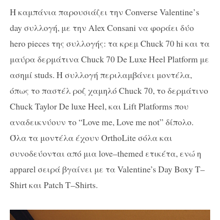
Η καμπάνια παρουσιάζει την
Converse Valentine
’
s
day
συλλογή, με την
Alex Consani
να φοράει δύο
hero pieces
της συλλογής: τα κρεμ
Chuck
70
hi
και τα
μαύρα δερμάτινα
Chuck
70
De Luxe Heel Platform
με
ασημί
studs
. Η συλλογή περιλαμβάνει μοντέλα,
όπως το παστέλ ροζ χαμηλό
Chuck
70, το δερμάτινο
Chuck Taylor De luxe Heel
, και
Lift Platforms
που
αναδεικνύουν το “
Love me
,
Love me not
” δίπολο.
Όλα τα μοντέλα έχουν
OrthoLite
σόλα και
συνοδεύονται από μια
love
–
themed
ετικέτα, ενώ η
apparel σειρά βγαίνει με τα Valentine’s Day
Boxy T
–
Shirt
και
Patch T
–
Shirts
.