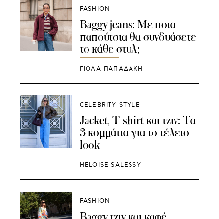
FASHION
Baggy jeans: Με ποια
παπούτσια θα συνδυάσετε
το κάθε στυλ;
ΓΙΌΛΑ ΠΑΠΑΔΆΚΗ
CELEBRITY STYLE
Jacket, T-shirt και τζιν: Τα
3 κομμάτια για το τέλειο
look
HELOISE SALESSY
FASHION
Baggy τζιν και καφέ