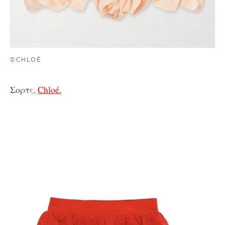
©CHLOÉ
Σορτς,
Chloé.