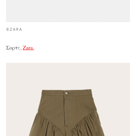
©ZARA
Σορτς,
Zara.