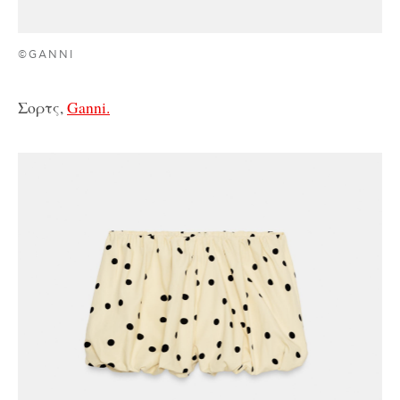
©GANNI
Σορτς,
Ganni.