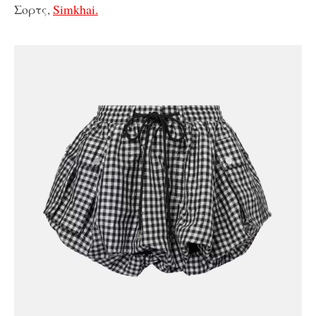
Σορτς,
Simkhai.