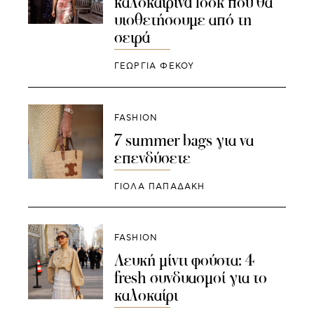
καλοκαιρινά look που θα
υιοθετήσουμε από τη
σειρά
ΓΕΩΡΓΙΑ ΦΕΚΟΥ
FASHION
7 summer bags για να
επενδύσετε
ΓΙΌΛΑ ΠΑΠΑΔΆΚΗ
FASHION
Λευκή μίντι φούστα: 4
fresh συνδυασμοί για το
καλοκαίρι