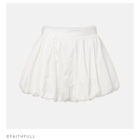
©FAITHFULL