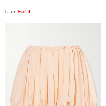
Σορτς,
Faitfull.