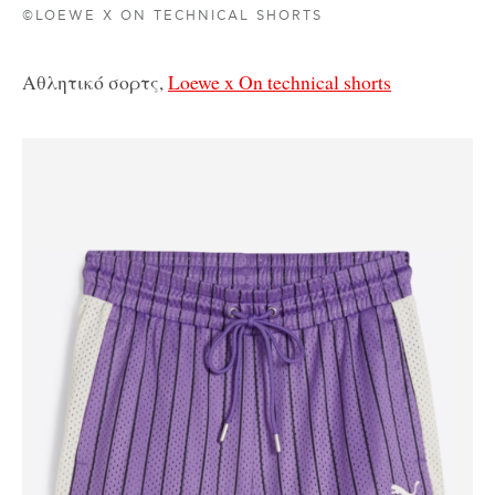
©LOEWE X ON TECHNICAL SHORTS
Αθλητικό σορτς,
Loewe x On technical shorts