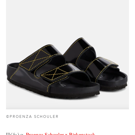
©PROENZA SCHOULER
Πέδιλα,
Proenza Schouler x Birkenstock.