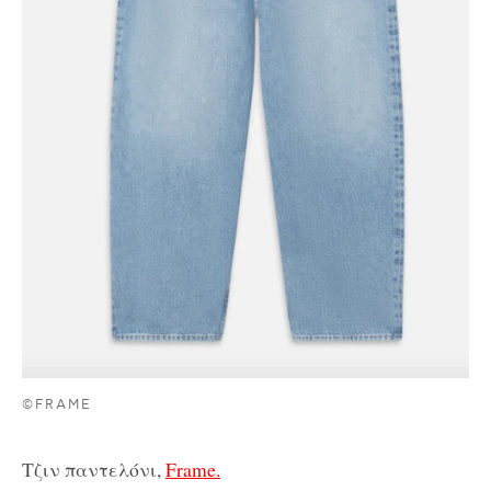
©FRAME
Τζιν παντελόνι,
Frame.