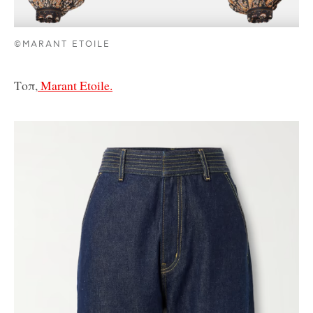
©MARANT ETOILE
Τοπ,
Marant Etoile.