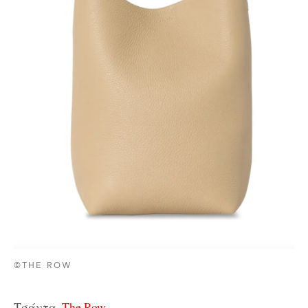
©THE ROW
Τσάντα,
The Row.