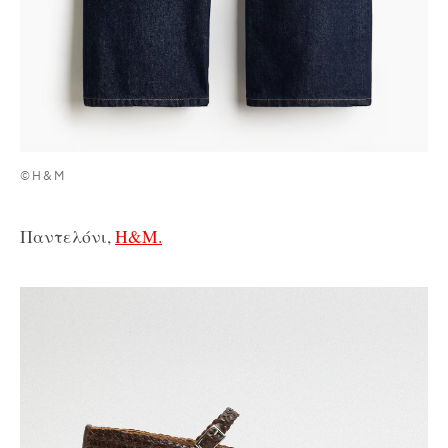
©H&M
Παντελόνι,
H&M.