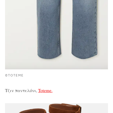
©TOTEME
Τζιν παντελόνι,
Toteme.