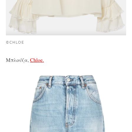
©CHLOE
Μπλούζα,
Chloe.