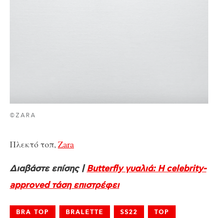
©ZARA
Πλεκτό τοπ,
Zara
Διαβάστε επίσης |
Butterfly γυαλιά: Η celebrity-
approved τάση επιστρέφει
BRA TOP
BRALETTE
SS22
TOP