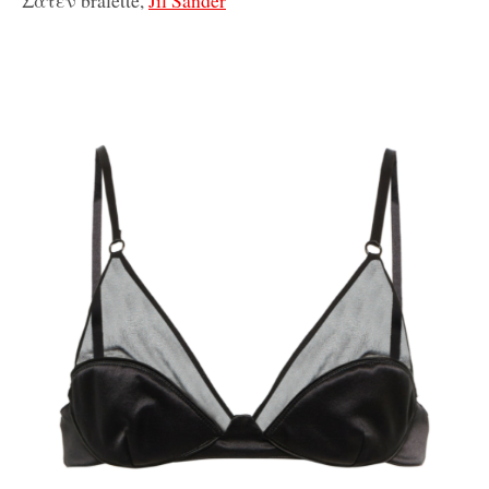
Σατέν bralette,
Jil Sander