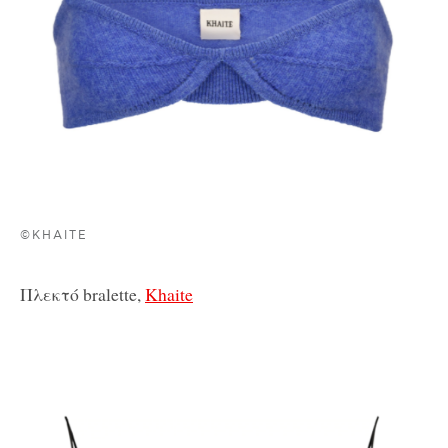
©KHAITE
Πλεκτό bralette,
Khaite