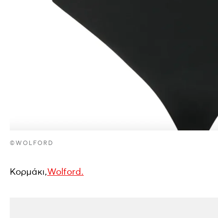
©WOLFORD
Κορμάκι,
Wolford.