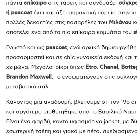
πάντα
επίκαιρο
στις τάσεις και συνδυάζει
σύγχρο
ή peacoat
έχει χαράξει σημαντική πορεία στην ισ
πολλές δεκαετίες στις πασαρέλες του
Μιλάνου
κ
αποτελεί ένα από τα πιο επίκαιρα κομμάτια του
s
Γνωστό και ως
peacoat
, ενώ αρχικά δημιουργήθη
προσαρμοστεί και σε chic γυναικεία εκδοχή και 
χειμώνα. Μεγάλοι οίκοι όπως
Etro
,
Chanel
,
Botte
Brandon Maxwell
, το ενσωματώνουν στις συλλογέ
μεταβατικό στιλ.
Κάνοντας μια αναδρομή, βλέπουμε ότι τον 19ο 
και αργότερα υιοθετήθηκε από το Βασιλικό Ναυτ
Είναι ένα φαρδύ, κοντό υφασμάτινο jacket, με δ
εσωτερική τσέπη και γιακά με πέτα, σχεδιασμένο