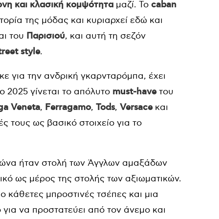
νη και κλασική κομψότητα
μαζί. Το
caban
τορία της μόδας και κυριαρχεί εδώ και
αι του
Παρισιού
, και αυτή τη σεζόν
treet style
.
κε για την ανδρική γκαρνταρόμπα, έχει
το 2025 γίνεται το απόλυτο
must-have
του
ga Veneta
,
Ferragamo
,
Tods
,
Versace
και
ς τους ως βασικό στοιχείο για το
αιώνα ήταν στολή των Άγγλων αμαξάδων
ικό ως μέρος της στολής των αξιωματικών.
ύο κάθετες μπροστινές τσέπες και μια
 για να προστατεύει από τον άνεμο και