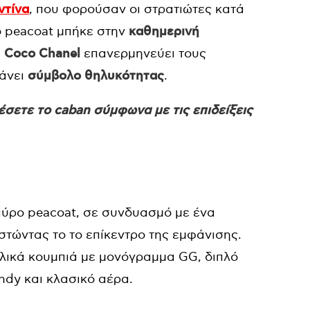
ντίνα
, που φορούσαν οι στρατιώτες κατά
το peacoat μπήκε στην
καθημερινή
η
Coco Chanel
επανερμηνεύει τους
άνει
σύμβολο θηλυκότητας
.
έσετε το caban σύμφωνα με τις επιδείξεις
αύρο peacoat, σε συνδυασμό με ένα
ιστώντας το το επίκεντρο της εμφάνισης.
λλικά κουμπιά με μονόγραμμα GG, διπλό
endy και κλασικό αέρα.