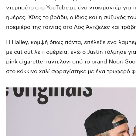
ντεμπούτο στο YouTube με ένα ντοκιμαντέρ για τ
ημέρες. Χθες το βράδυ, ο ίδιος και η σύζυγός το
πρεμιέρα της ταινίας στο Λος Άντζελες και τράβ
Η Hailey, κομψή όπως πάντα, επέλεξε ένα λαμπ
με cut out λεπτομέρεια, ενώ ο Justin τόλμησε 
pink cigarette παντελόνι από το brand Noon Goo
στο κόκκινο χαλί σφραγίστηκε με ένα τρυφερό φι