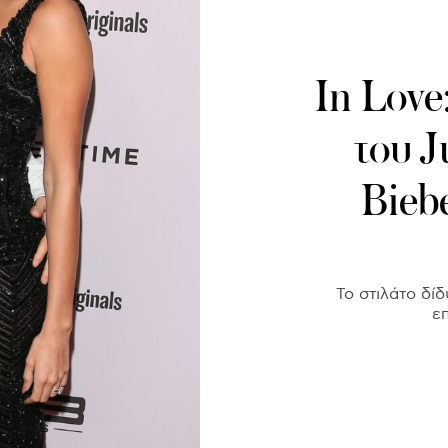
In Love
του J
Biebe
Το στιλάτο δίδ
επ