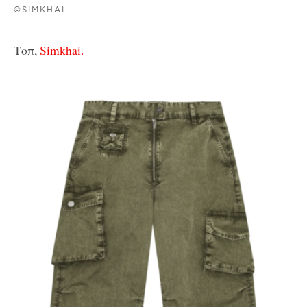
©SIMKHAI
Τοπ,
Simkhai.