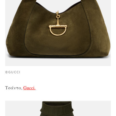
©GUCCI
Τσάντα,
Gucci.