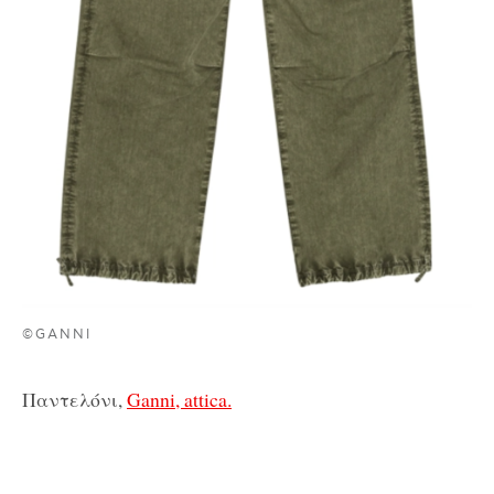
©GANNI
Παντελόνι,
Ganni, attica.