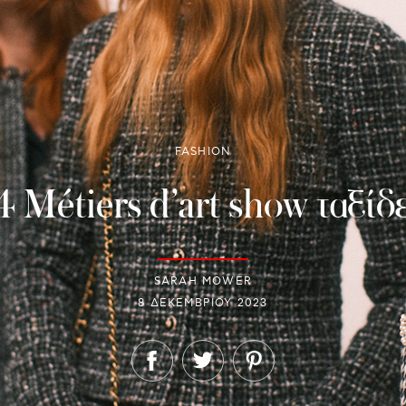
FASHION
 Métiers d’art show ταξίδ
SARAH MOWER
8 ΔΕΚΕΜΒΡΊΟΥ 2023