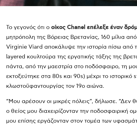
Το γεγονός ότι ο
οίκος Chanel επέλεξε έναν δρό
μητρόπολη της Βόρειας Βρετανίας, 160 μίλια από
Virginie Viard αποκάλυψε την ιστορία πίσω από τ
layered κουλτούρα της εργατικής τάξης της βρετ
πάντα, από την μαεστρία στο ποδόσφαιρο, τη μου
εκτοξεύτηκε στα 80s και 90s) μέχρι το ιστορικό 
κλωστοϋφαντουργίας τον 19ο αιώνα.
“Μου αρέσουν οι μικρές πόλεις”, δήλωσε. “Δεν θ
ο θείος μου διαχειρίζονταν την ποδοσφαιρική ομ
μου επίσης εργάζονταν στον τομέα των υφασμάτ