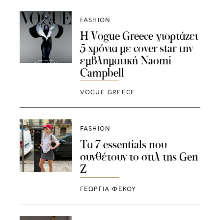
FASHION
Η Vogue Greece γιορτάζει
5 χρόνια με cover star την
εμβληματική Naomi
Campbell
VOGUE GREECE
FASHION
Τα 7 essentials που
συνθέτουν το στιλ της Gen
Z
ΓΕΩΡΓΙΑ ΦΕΚΟΥ