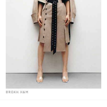
©ROKH H&M