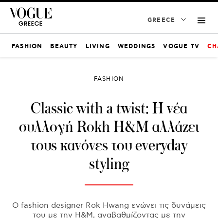
GREECE
FASHION
BEAUTY
LIVING
WEDDINGS
VOGUE TV
CH
FASHION
Classic with a twist: Η νέα
συλλογή Rokh H&M αλλάζει
τους κανόνες του everyday
styling
Ο fashion designer Rok Hwang ενώνει τις δυνάμεις
του με την H&M, αναβαθμίζοντας με την