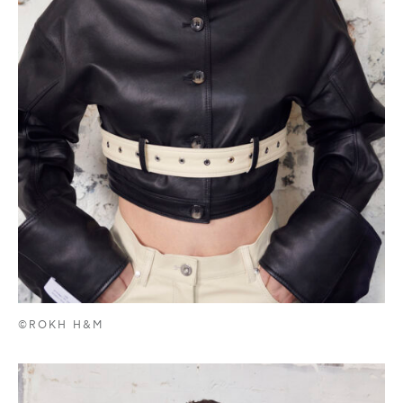
©ROKH H&M