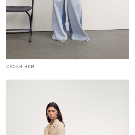
©ROKH H&M