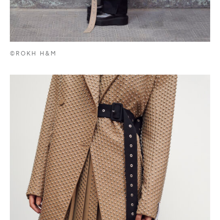
©ROKH H&M