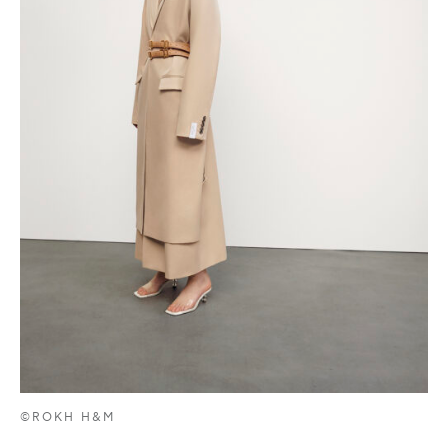
©ROKH H&M