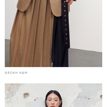
©ROKH H&M