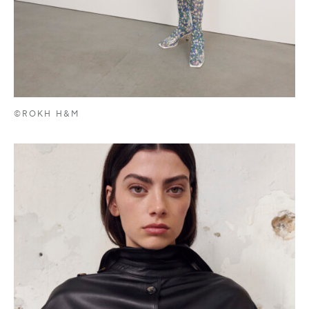
©ROKH H&M