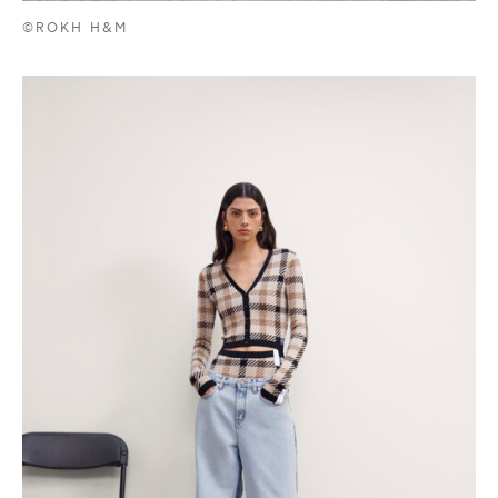
©ROKH H&M