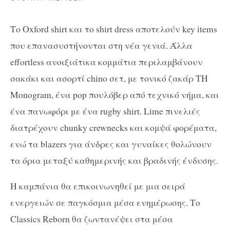
Το
Oxford shirt
και το
shirt dress
αποτελούν
key items
που επανασυστήνονται στη νέα γενιά. Άλλα
effortless
ανοιξιάτικα κομμάτια περιλαμβάνουν
σακάκι και ασορτί
chino
σετ, με τονικό ζακάρ
TH
Monogram
, ένα
pop
πουλόβερ από τεχνικό νήμα, και
ένα πανωφόρι με ένα
rugby shirt
.
Lime
πινελιές
διατρέχουν
chunky crewnecks
και κομψά φορέματα,
ενώ τα
blazers
για άνδρες και γυναίκες θολώνουν
τα όρια μεταξύ καθημερινής και βραδινής ένδυσης.
Η καμπάνια θα επικοινωνηθεί με μια σειρά
ενεργειών σε παγκόσμια μέσα ενημέρωσης. Το
Classics Reborn
θα ζωντανέψει στα μέσα