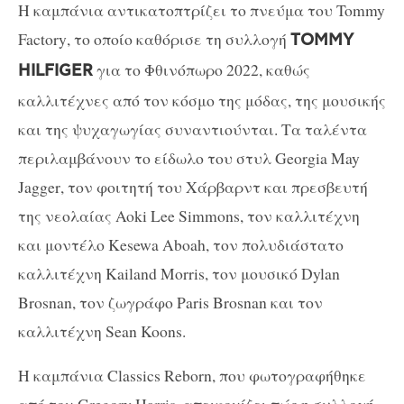
Η καμπάνια αντικατοπτρίζει το πνεύμα του
Tommy
Factory
, το οποίο καθόρισε τη συλλογή
TOMMY
για το Φθινόπωρο 2022, καθώς
HILFIGER
καλλιτέχνες από τον κόσμο της μόδας, της μουσικής
και της ψυχαγωγίας συναντιούνται. Τα ταλέντα
περιλαμβάνουν το είδωλο του στυλ
Georgia May
Jagger
, τον φοιτητή του Χάρβαρντ και πρεσβευτή
της νεολαίας
Aoki Lee Simmons
, τον καλλιτέχνη
και μοντέλο
Kesewa Aboah
, τον πολυδιάστατο
καλλιτέχνη
Kailand Morris
, τον μουσικό
Dylan
Brosnan
, τον ζωγράφο
Paris Brosnan
και τον
καλλιτέχνη
Sean Koons
.
Η καμπάνια
Classics Reborn
, που φωτογραφήθηκε