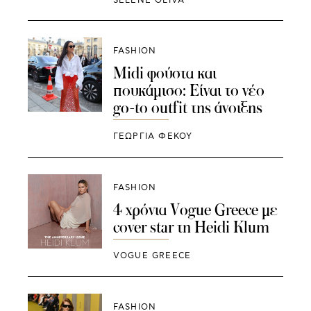
SELENE OLIVA
FASHION
Midi φούστα και
πουκάμισο: Είναι το νέο
go-to outfit της άνοιξης
ΓΕΩΡΓΙΑ ΦΕΚΟΥ
FASHION
4 χρόνια Vogue Greece με
cover star τη Heidi Klum
VOGUE GREECE
FASHION