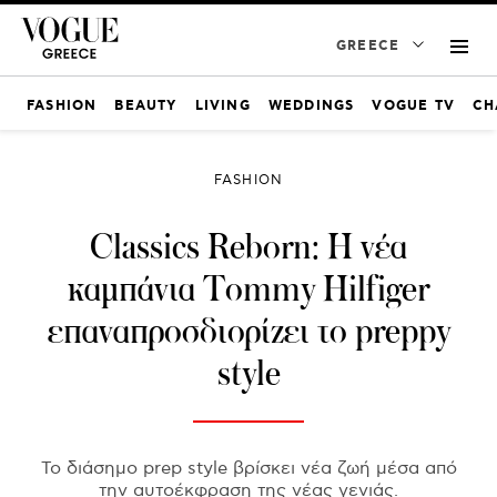
GREECE
FASHION
BEAUTY
LIVING
WEDDINGS
VOGUE TV
CH
FASHION
Classics Reborn: Η νέα
καμπάνια Tommy Hilfiger
επαναπροσδιορίζει το preppy
style
Το διάσημο prep style βρίσκει νέα ζωή μέσα από
την αυτοέκφραση της νέας γενιάς.