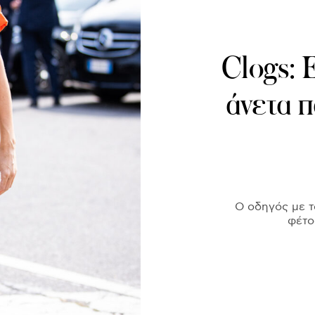
Clogs: 
άνετα π
Ο οδηγός με τ
φέτος