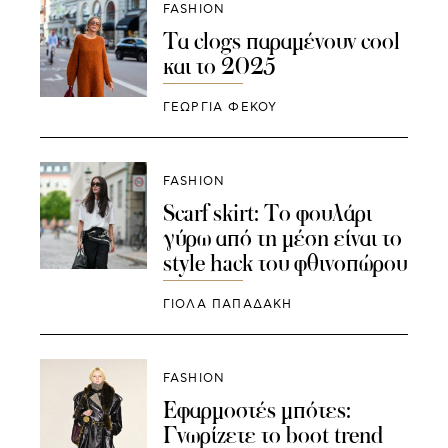
FASHION
Τα clogs παραμένουν cool
και το 2025
ΓΕΩΡΓΙΑ ΦΕΚΟΥ
FASHION
Scarf skirt: Το φουλάρι
γύρω από τη μέση είναι το
style hack του φθινοπώρου
ΓΙΌΛΑ ΠΑΠΑΔΆΚΗ
FASHION
Εφαρμοστές μπότες:
Γνωρίζετε το boot trend