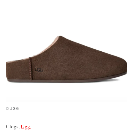
©UGG
Clogs,
Ugg.