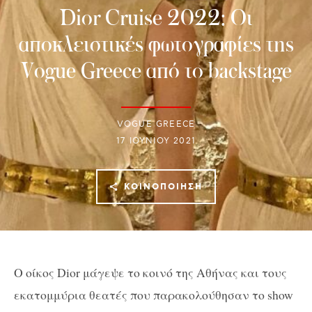
Dior Cruise 2022: Οι
αποκλειστικές φωτογραφίες της
Vogue Greece από το backstage
VOGUE GREECE
17 ΙΟΥΝΊΟΥ 2021
ΚΟΙΝΟΠΟΊΗΣΗ
Ο οίκος Dior μάγεψε το κοινό της Αθήνας και τους
εκατομμύρια θεατές που παρακολούθησαν το show