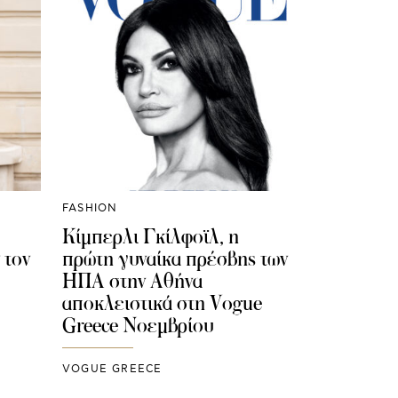
FASHION
Κίμπερλι Γκίλφοϊλ, η
 τον
πρώτη γυναίκα πρέσβης των
ΗΠΑ στην Αθήνα
αποκλειστικά στη Vogue
Greece Νοεμβρίου
VOGUE GREECE