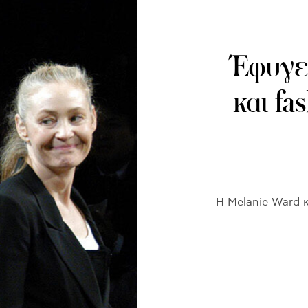
Έφυγε 
και fa
Η Melanie Ward κ