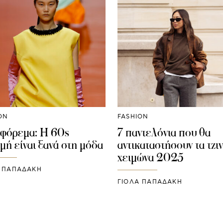
ON
FASHION
 φόρεμα: Η 60s
7 παντελόνια που θα
μή είναι ξανά στη μόδα
αντικαταστήσουν τα τζιν
χειμώνα 2025
Α ΠΑΠΑΔΆΚΗ
ΓΙΌΛΑ ΠΑΠΑΔΆΚΗ