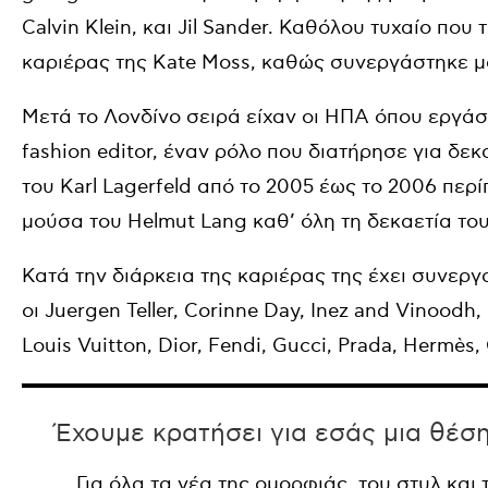
Calvin Klein, και Jil Sander. Καθόλου τυχαίο που
καριέρας της Kate Moss, καθώς συνεργάστηκε μαζ
Μετά το Λονδίνο σειρά είχαν οι ΗΠΑ όπου εργάστ
fashion editor, έναν ρόλο που διατήρησε για δ
του Karl Lagerfeld από το 2005 έως το 2006 περ
μούσα του Helmut Lang καθ’ όλη τη δεκαετία του
Κατά την διάρκεια της καριέρας της έχει συνε
οι Juergen Teller, Corinne Day, Inez and Vinoodh,
Louis Vuitton, Dior, Fendi, Gucci, Prada, Hermès,
Έχουμε κρατήσει για εσάς μια θέσ
Για όλα τα νέα της ομορφιάς, του στυλ και