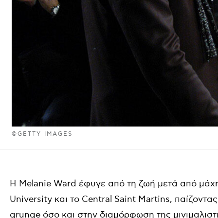
©GETTY IMAGES
Η Melanie Ward έφυγε από τη ζωή μετά από μάχ
University και το Central Saint Martins, παίζοντ
grunge όσο και στην διαμόρφωση της μινιμαλιστ