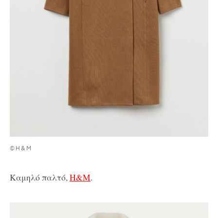
©H&M
Καμηλό παλτό,
H&M
.