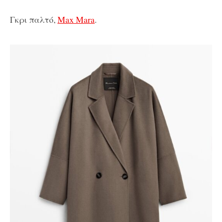
Γκρι παλτό,
Max Mara
.