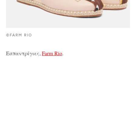
©FARM RIO
Εσπαντρίγιες,
Farm Rio
.