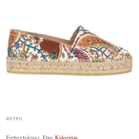
©ETRO
Εσπαντρίγιες, Etro,
Kalogirou
.