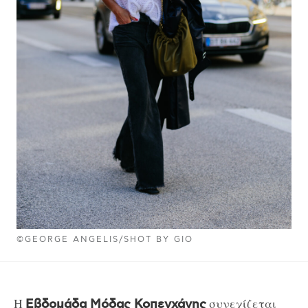
©GEORGE ANGELIS/SHOT BY GIO
Η
συνεχίζεται
Εβδομάδα Μόδας Κοπεγχάγης