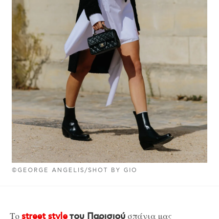
©GEORGE ANGELIS/SHOT BY GIO
Το
σπάνια μας
street style
του Παρισιού