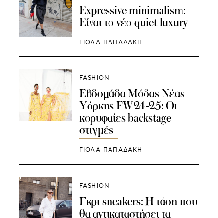
Expressive minimalism:
Είναι το νέο quiet luxury
ΓΙΌΛΑ ΠΑΠΑΔΆΚΗ
FASHION
Εβδομάδα Μόδας Νέας
Υόρκης FW24-25: Οι
κορυφαίες backstage
στιγμές
ΓΙΌΛΑ ΠΑΠΑΔΆΚΗ
FASHION
Γκρι sneakers: Η τάση που
θα αντικαταστήσει τα