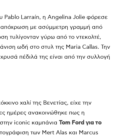
 Pablo Larraín, η Angelina Jolie φόρεσε
ζ απόχρωση με ασύμμετρη γραμμή από
ωση τυλίγονταν γύρω από το ντεκολτέ,
νιση ωδή στο στυλ της Maria Callas. Την
 χρυσά πέδιλά της είναι από την συλλογή
όκκινο χαλί της Βενετίας, είχε την
ες ημέρες ανακοινώθηκε πως η
στην iconic καμπάνια
Tom Ford για το
τογράφιση των Mert Alas και Marcus