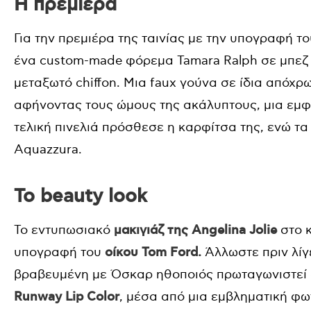
Η πρεμιέρα
Για την πρεμιέρα της ταινίας με την υπογραφή του
ένα custom-made φόρεμα Tamara Ralph σε μπε
μεταξωτό chiffon. Μια faux γούνα σε ίδια απόχρ
αφήνοντας τους ώμους της ακάλυπτους, μια εμφά
τελική πινελιά πρόσθεσε η καρφίτσα της, ενώ τα
Aquazzura.
Το beauty look
Το εντυπωσιακό
μακιγιάζ της Angelina Jolie
στο κ
υπογραφή του
οίκου Tom Ford.
Άλλωστε πριν λίγ
βραβευμένη με Όσκαρ ηθοποιός πρωταγωνιστεί 
Runway Lip Color
, μέσα από μια εμβληματική φω