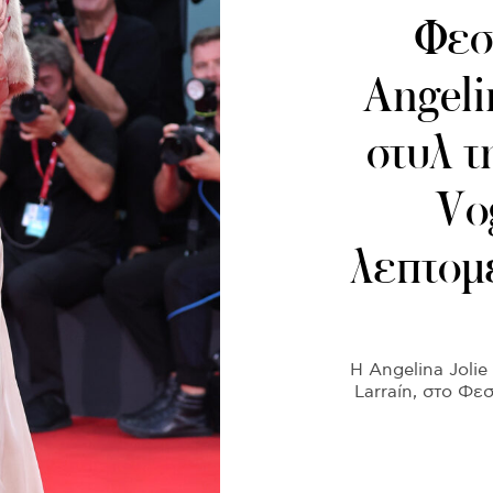
Φεσ
Angeli
στυλ τ
Vog
λεπτομέ
Η Angelina Jolie
Larraín, στο Φε