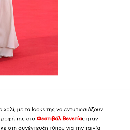
ο χαλί, με τα looks της να εντυπωσιάζουν
στροφή της στο
Φεστιβάλ Βενετία
ς ήταν
ε στη συνέντευξη τύπου για την ταινία