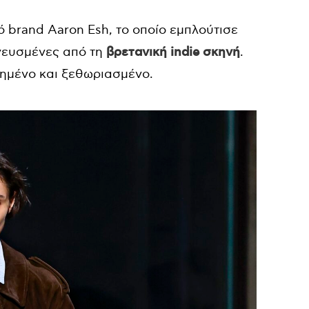
κό brand Aaron Esh, το οποίο εμπλούτισε
πνευσμένες από τη
βρετανική indie σκηνή
.
ρημένο και ξεθωριασμένο.