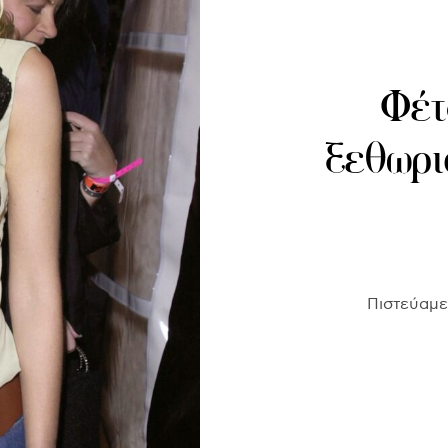
Φέτ
ξεθωρι
Πιστεύαμε 