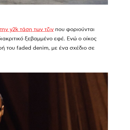
την y2k τάση των τζιν
που φοριούνται
ιακριτικό ξεβαμμένο εφέ. Ενώ ο οίκος
φή του faded denim, με ένα σχέδιο σε