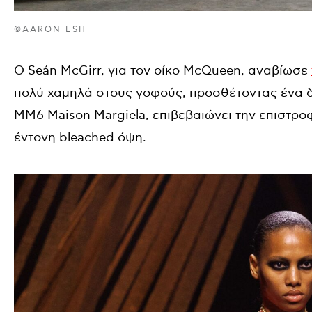
©AARON ESH
Ο Seán McGirr, για τον οίκο McQueen, αναβίωσε
πολύ χαμηλά στους γοφούς, προσθέτοντας ένα δ
MM6 Maison Margiela, επιβεβαιώνει την επιστρο
έντονη bleached όψη.