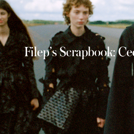
Filep’s Scrapbook: C