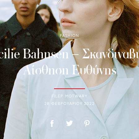
FASHION
ecilie Bahnsen – Σκανδινα
Αίσθηση Ευθύνης
FILEP MOTWARY
28 ΦΕΒΡΟΥΑΡΊΟΥ 2022