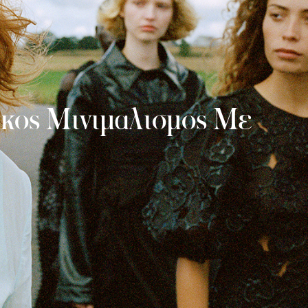
βικος Μινιμαλισμος Με