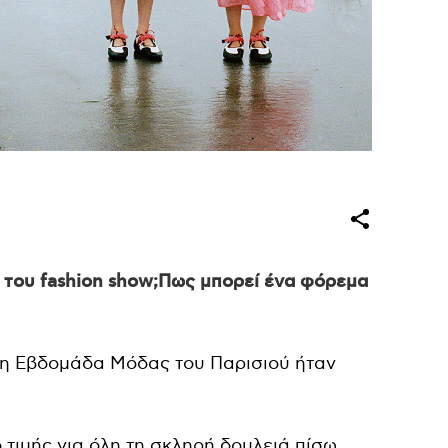
α του fashion show;Πως μπορεί ένα φόρεμα
 Εβδομάδα Μόδας του Παρισιού ήταν
ο τιμής για όλη τη σκληρή δουλειά πίσω