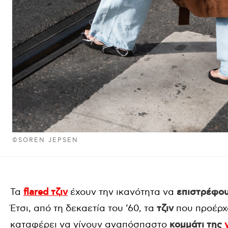
©SOREN JEPSEN
Τα
flared τζιν
έχουν την ικανότητα να
επιστρέφου
Έτσι, από τη δεκαετία του ’60, τα
τζιν
που προέρχο
καταφέρει να γίνουν αναπόσπαστο
κομμάτι της