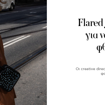
Flared 
για 
φ
Οι creative dire
φο