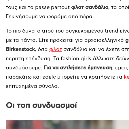
τους και τα passe partout
φλατ σανδάλια
, τα οπ
ξεκινήσουμε να φοράμε από τώρα.
Το πιο δυνατό ατού του συγκεκριμένου trend είν
με τα πάντα. Είτε πρόκειται για αρχαιοελληνικά
g
Birkenstock
, όσα
φλατ
σανδάλια και να έχετε στ
περιττή επένδυση. Τα fashion girls άλλωστε δεί
συνδυάσουμε.
Για να αντλήσετε έμπνευση
, εμεί
παρακάτω και εσείς μπορείτε να κρατήσετε τα
k
επιτυχημένα σύνολα.
Οι τοπ συνδυασμοί