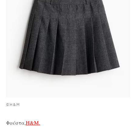
©H&M
Φούστα,
H&M.