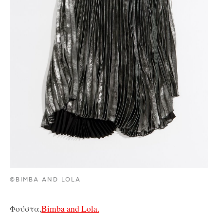
©BIMBA AND LOLA
Φούστα,
Bimba and Lola.