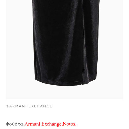
©ARMANI EXCHANGE
Φούστα,
Armani Exchange,Notos.