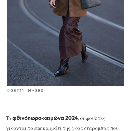
©GETTY IMAGES
To
, οι φούστες
φθινόπωρο-χειμώνα 2024
γίνονται το star κομμάτι της γκαρνταρόμπας που