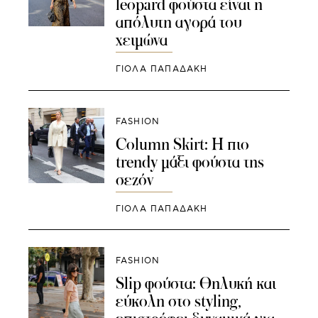
leopard φούστα είναι η
απόλυτη αγορά του
χειμώνα
ΓΙΌΛΑ ΠΑΠΑΔΆΚΗ
FASHION
Column Skirt: Η πιο
trendy μάξι φούστα της
σεζόν
ΓΙΌΛΑ ΠΑΠΑΔΆΚΗ
FASHION
Slip φούστα: Θηλυκή και
εύκολη στο styling,